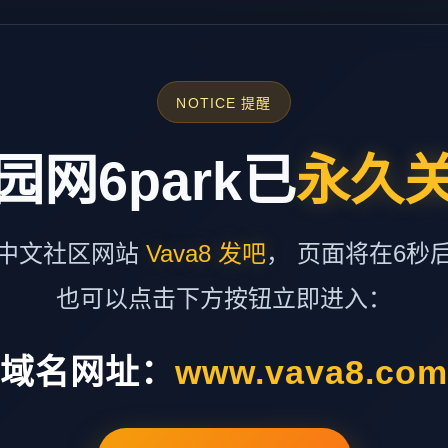
NOTICE 提醒
园网6park已
永久
中文社区网站
Vava8 发吧
， 页面将在6秒
也可以点击下方按钮立即进入：
域名网址：
www.vava8.co