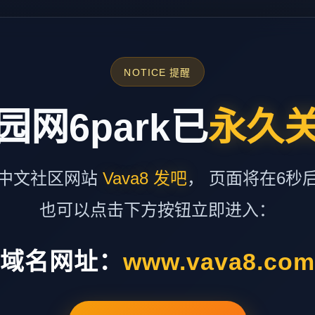
NOTICE 提醒
园网6park已
永久
中文社区网站
Vava8 发吧
， 页面将在6秒
也可以点击下方按钮立即进入：
域名网址：
www.vava8.co