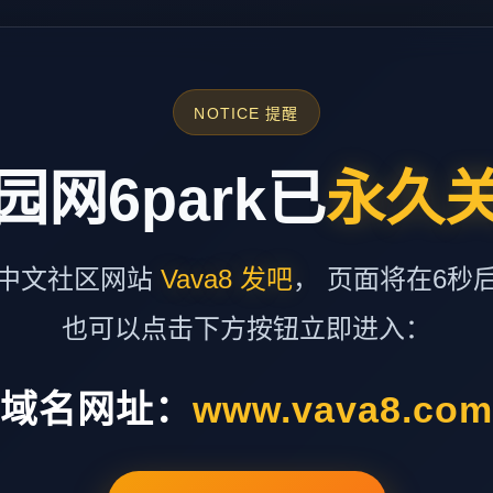
NOTICE 提醒
园网6park已
永久
中文社区网站
Vava8 发吧
， 页面将在6秒
也可以点击下方按钮立即进入：
域名网址：
www.vava8.co