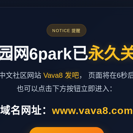
NOTICE 提醒
园网6park已
永久
中文社区网站
Vava8 发吧
， 页面将在6秒
也可以点击下方按钮立即进入：
域名网址：
www.vava8.co