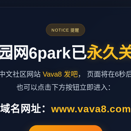
NOTICE 提醒
园网6park已
永久
中文社区网站
Vava8 发吧
， 页面将在6秒
也可以点击下方按钮立即进入：
域名网址：
www.vava8.co