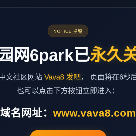
NOTICE 提醒
园网6park已
永久
中文社区网站
Vava8 发吧
， 页面将在6秒
也可以点击下方按钮立即进入：
域名网址：
www.vava8.co