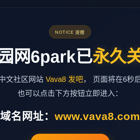
NOTICE 提醒
园网6park已
永久
中文社区网站
Vava8 发吧
， 页面将在6秒
也可以点击下方按钮立即进入：
域名网址：
www.vava8.co