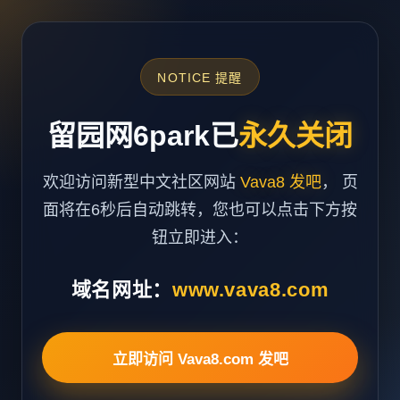
NOTICE 提醒
留园网6park已
永久关闭
欢迎访问新型中文社区网站
Vava8 发吧
， 页
面将在6秒后自动跳转，您也可以点击下方按
钮立即进入：
域名网址：
www.vava8.com
立即访问 Vava8.com 发吧