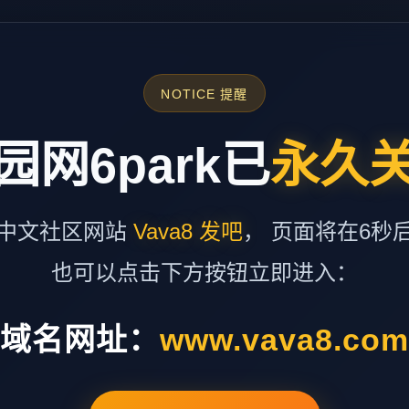
NOTICE 提醒
园网6park已
永久
中文社区网站
Vava8 发吧
， 页面将在6秒
也可以点击下方按钮立即进入：
域名网址：
www.vava8.co