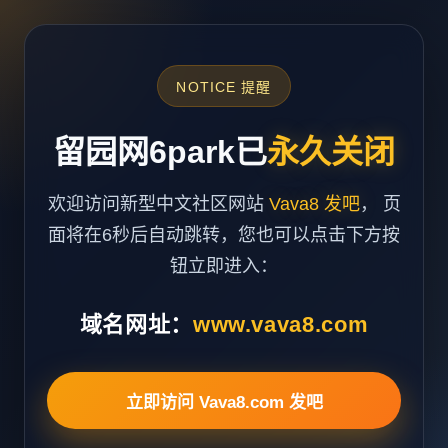
NOTICE 提醒
留园网6park已
永久关闭
欢迎访问新型中文社区网站
Vava8 发吧
， 页
面将在6秒后自动跳转，您也可以点击下方按
钮立即进入：
域名网址：
www.vava8.com
立即访问 Vava8.com 发吧