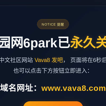
NOTICE 提醒
园网6park已
永久
中文社区网站
Vava8 发吧
， 页面将在6秒
也可以点击下方按钮立即进入：
域名网址：
www.vava8.co