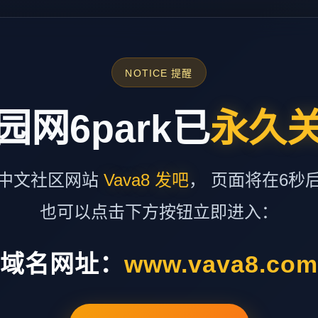
NOTICE 提醒
园网6park已
永久
中文社区网站
Vava8 发吧
， 页面将在6秒
也可以点击下方按钮立即进入：
域名网址：
www.vava8.co