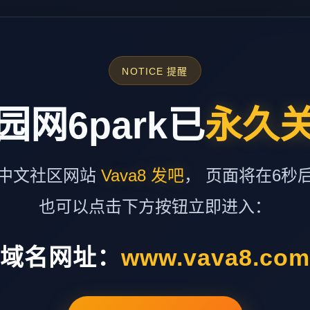
NOTICE 提醒
园网6park已
永久
中文社区网站
Vava8 发吧
， 页面将在6秒
也可以点击下方按钮立即进入：
域名网址：
www.vava8.co