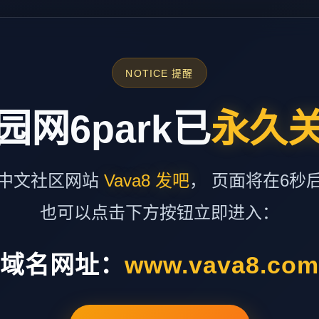
NOTICE 提醒
园网6park已
永久
中文社区网站
Vava8 发吧
， 页面将在6秒
也可以点击下方按钮立即进入：
域名网址：
www.vava8.co