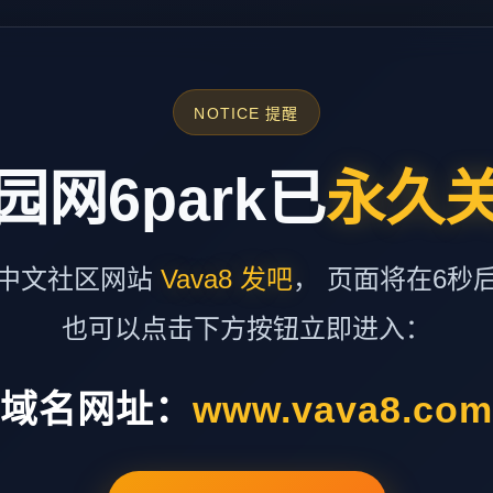
NOTICE 提醒
园网6park已
永久
中文社区网站
Vava8 发吧
， 页面将在6秒
也可以点击下方按钮立即进入：
域名网址：
www.vava8.co