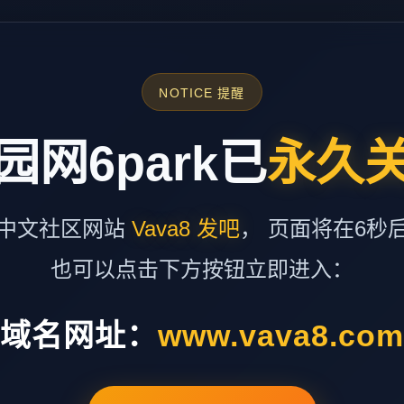
NOTICE 提醒
园网6park已
永久
中文社区网站
Vava8 发吧
， 页面将在6秒
也可以点击下方按钮立即进入：
域名网址：
www.vava8.co