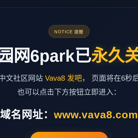
NOTICE 提醒
园网6park已
永久
中文社区网站
Vava8 发吧
， 页面将在6秒
也可以点击下方按钮立即进入：
域名网址：
www.vava8.co