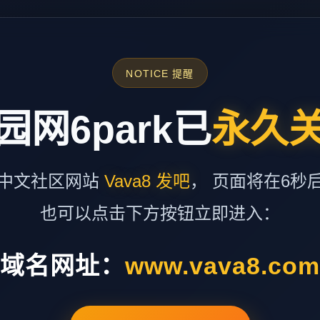
NOTICE 提醒
园网6park已
永久
中文社区网站
Vava8 发吧
， 页面将在6秒
也可以点击下方按钮立即进入：
域名网址：
www.vava8.co