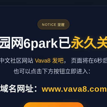
NOTICE 提醒
园网6park已
永久
中文社区网站
Vava8 发吧
， 页面将在6秒
也可以点击下方按钮立即进入：
域名网址：
www.vava8.co