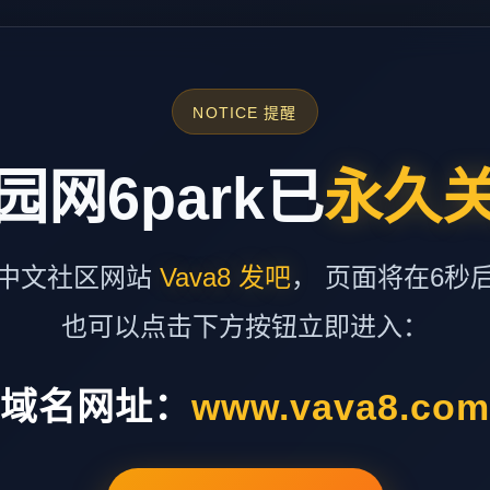
NOTICE 提醒
园网6park已
永久
中文社区网站
Vava8 发吧
， 页面将在6秒
也可以点击下方按钮立即进入：
域名网址：
www.vava8.co