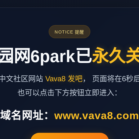
NOTICE 提醒
园网6park已
永久
中文社区网站
Vava8 发吧
， 页面将在6秒
也可以点击下方按钮立即进入：
域名网址：
www.vava8.co