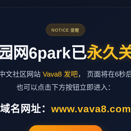
NOTICE 提醒
园网6park已
永久
中文社区网站
Vava8 发吧
， 页面将在6秒
也可以点击下方按钮立即进入：
域名网址：
www.vava8.co