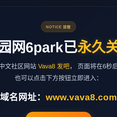
NOTICE 提醒
园网6park已
永久
中文社区网站
Vava8 发吧
， 页面将在6秒
也可以点击下方按钮立即进入：
域名网址：
www.vava8.co