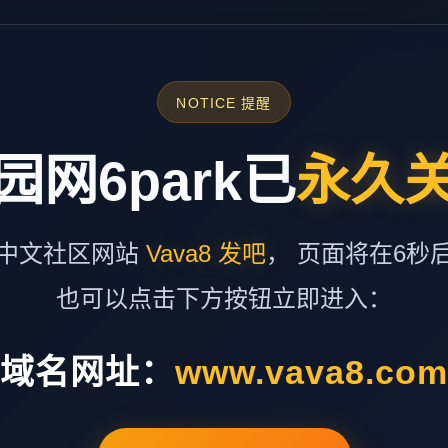
NOTICE 提醒
园网6park已
永久
中文社区网站
Vava8 发吧
， 页面将在6秒
也可以点击下方按钮立即进入：
域名网址：
www.vava8.co