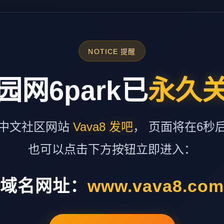
NOTICE 提醒
园网6park已
永久
中文社区网站
Vava8 发吧
， 页面将在6秒
也可以点击下方按钮立即进入：
域名网址：
www.vava8.co