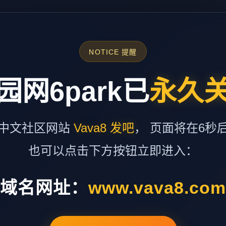
NOTICE 提醒
园网6park已
永久
中文社区网站
Vava8 发吧
， 页面将在6秒
也可以点击下方按钮立即进入：
域名网址：
www.vava8.co