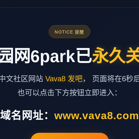
NOTICE 提醒
园网6park已
永久
中文社区网站
Vava8 发吧
， 页面将在6秒
也可以点击下方按钮立即进入：
域名网址：
www.vava8.co