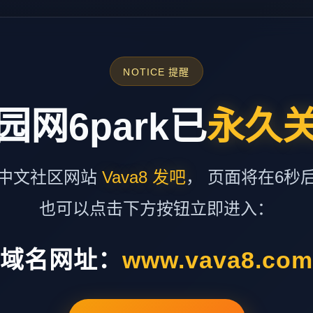
NOTICE 提醒
园网6park已
永久
中文社区网站
Vava8 发吧
， 页面将在6秒
也可以点击下方按钮立即进入：
域名网址：
www.vava8.co