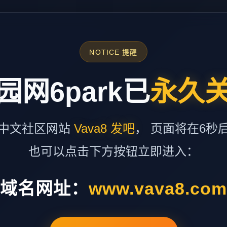
NOTICE 提醒
园网6park已
永久
中文社区网站
Vava8 发吧
， 页面将在6秒
也可以点击下方按钮立即进入：
域名网址：
www.vava8.co