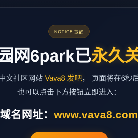
NOTICE 提醒
园网6park已
永久
中文社区网站
Vava8 发吧
， 页面将在6秒
也可以点击下方按钮立即进入：
域名网址：
www.vava8.co