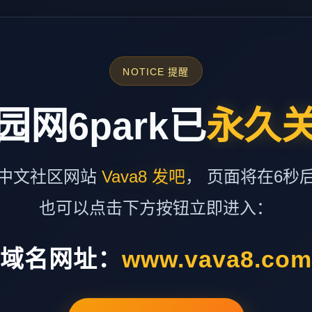
NOTICE 提醒
园网6park已
永久
中文社区网站
Vava8 发吧
， 页面将在6秒
也可以点击下方按钮立即进入：
域名网址：
www.vava8.co