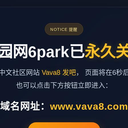
NOTICE 提醒
园网6park已
永久
中文社区网站
Vava8 发吧
， 页面将在6秒
也可以点击下方按钮立即进入：
域名网址：
www.vava8.co