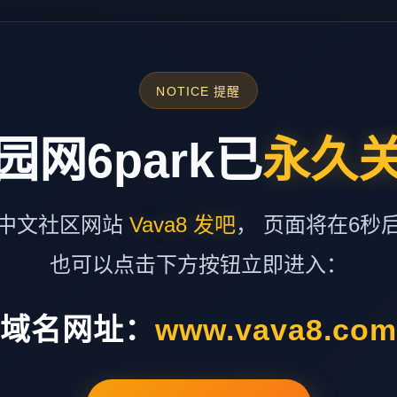
NOTICE 提醒
园网6park已
永久
中文社区网站
Vava8 发吧
， 页面将在6秒
也可以点击下方按钮立即进入：
域名网址：
www.vava8.co