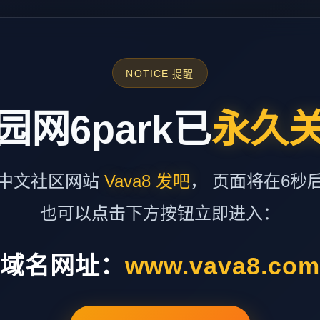
NOTICE 提醒
园网6park已
永久
中文社区网站
Vava8 发吧
， 页面将在6秒
也可以点击下方按钮立即进入：
域名网址：
www.vava8.co