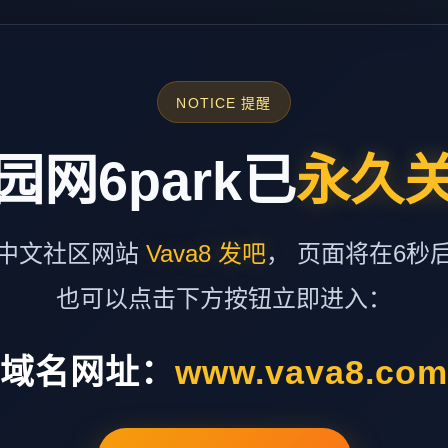
NOTICE 提醒
园网6park已
永久
中文社区网站
Vava8 发吧
， 页面将在6秒
也可以点击下方按钮立即进入：
域名网址：
www.vava8.co