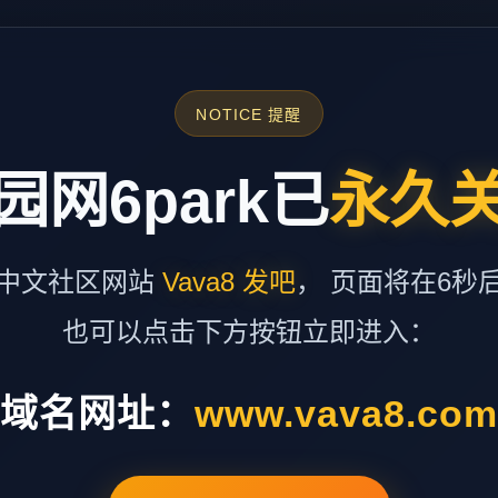
NOTICE 提醒
园网6park已
永久
中文社区网站
Vava8 发吧
， 页面将在6秒
也可以点击下方按钮立即进入：
域名网址：
www.vava8.co