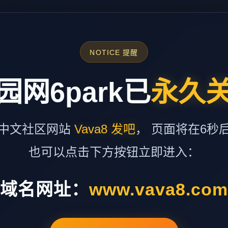
NOTICE 提醒
园网6park已
永久
中文社区网站
Vava8 发吧
， 页面将在6秒
也可以点击下方按钮立即进入：
域名网址：
www.vava8.co