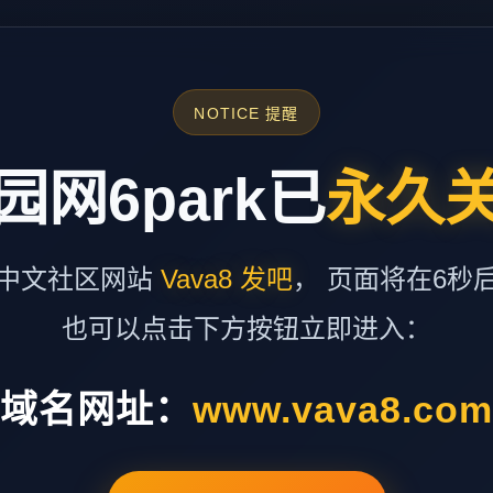
NOTICE 提醒
园网6park已
永久
中文社区网站
Vava8 发吧
， 页面将在6秒
也可以点击下方按钮立即进入：
域名网址：
www.vava8.co