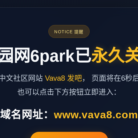
NOTICE 提醒
园网6park已
永久
中文社区网站
Vava8 发吧
， 页面将在6秒
也可以点击下方按钮立即进入：
域名网址：
www.vava8.co