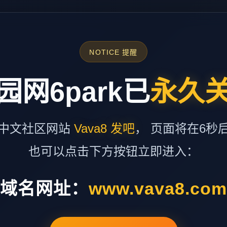
NOTICE 提醒
园网6park已
永久
中文社区网站
Vava8 发吧
， 页面将在6秒
也可以点击下方按钮立即进入：
域名网址：
www.vava8.co