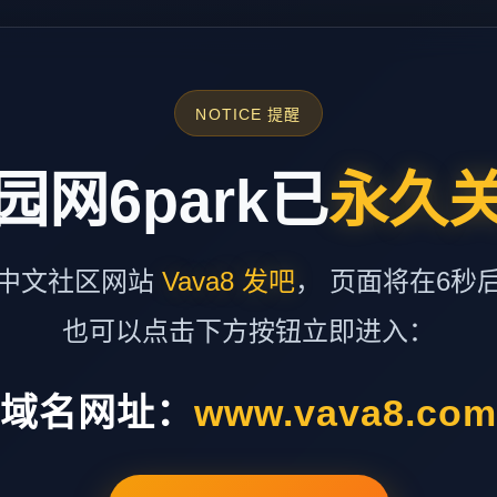
NOTICE 提醒
园网6park已
永久
中文社区网站
Vava8 发吧
， 页面将在6秒
也可以点击下方按钮立即进入：
域名网址：
www.vava8.co