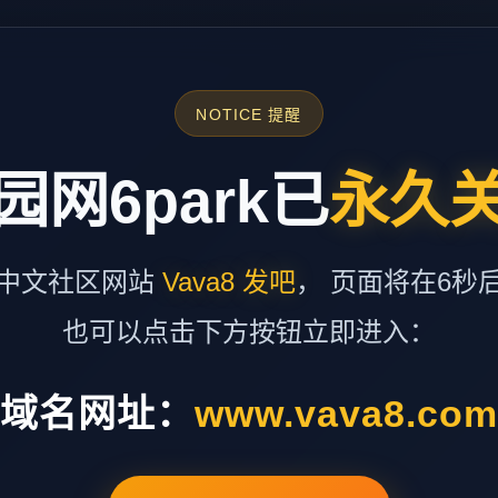
NOTICE 提醒
园网6park已
永久
中文社区网站
Vava8 发吧
， 页面将在6秒
也可以点击下方按钮立即进入：
域名网址：
www.vava8.co