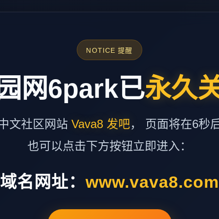
NOTICE 提醒
园网6park已
永久
中文社区网站
Vava8 发吧
， 页面将在6秒
也可以点击下方按钮立即进入：
域名网址：
www.vava8.co