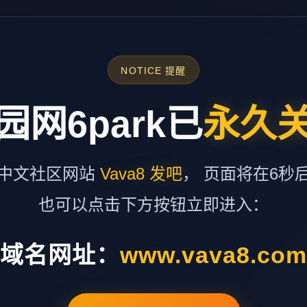
NOTICE 提醒
园网6park已
永久
中文社区网站
Vava8 发吧
， 页面将在6秒
也可以点击下方按钮立即进入：
域名网址：
www.vava8.co