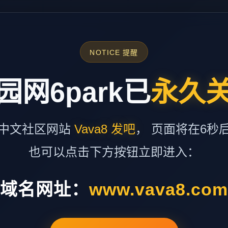
NOTICE 提醒
园网6park已
永久
中文社区网站
Vava8 发吧
， 页面将在6秒
也可以点击下方按钮立即进入：
域名网址：
www.vava8.co