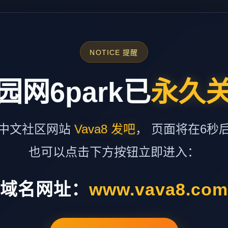
NOTICE 提醒
园网6park已
永久
中文社区网站
Vava8 发吧
， 页面将在6秒
也可以点击下方按钮立即进入：
域名网址：
www.vava8.co