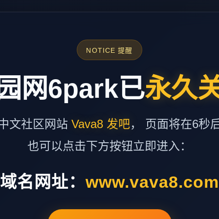
NOTICE 提醒
园网6park已
永久
中文社区网站
Vava8 发吧
， 页面将在6秒
也可以点击下方按钮立即进入：
域名网址：
www.vava8.co