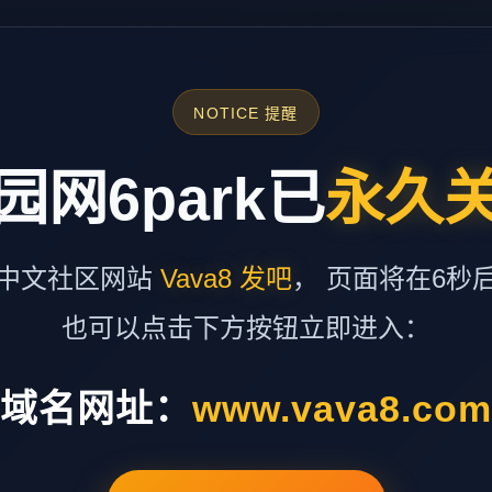
NOTICE 提醒
园网6park已
永久
中文社区网站
Vava8 发吧
， 页面将在6秒
也可以点击下方按钮立即进入：
域名网址：
www.vava8.co