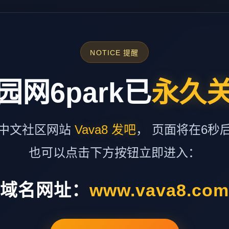
NOTICE 提醒
园网6park已
永久
中文社区网站
Vava8 发吧
， 页面将在6秒
也可以点击下方按钮立即进入：
域名网址：
www.vava8.co