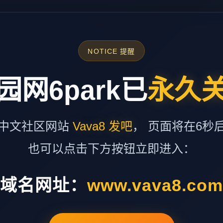
NOTICE 提醒
园网6park已
永久
中文社区网站
Vava8 发吧
， 页面将在6秒
也可以点击下方按钮立即进入：
域名网址：
www.vava8.co